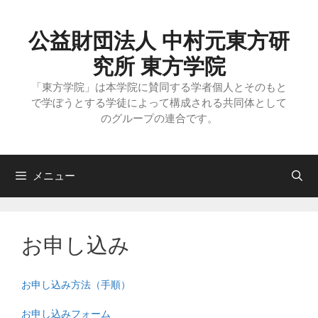
コ
ン
テ
公益財団法人 中村元東方研
ン
ツ
究所 東方学院
へ
ス
「東方学院」は本学院に賛同する学者個人とそのもと
キ
で学ぼうとする学徒によって構成される共同体として
ッ
のグループの連合です。
プ
メニュー
お申し込み
お申し込み方法（手順）
お申し込みフォーム