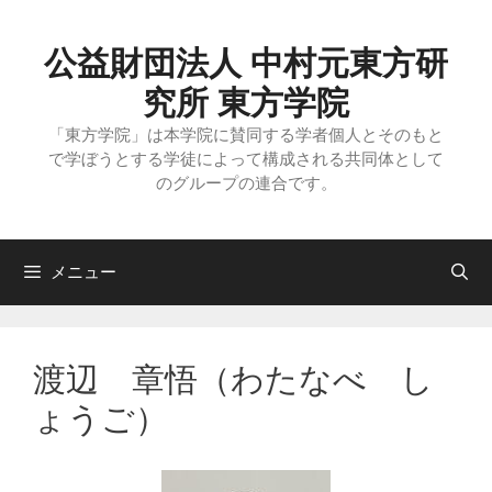
コ
ン
テ
公益財団法人 中村元東方研
ン
ツ
究所 東方学院
へ
ス
「東方学院」は本学院に賛同する学者個人とそのもと
キ
で学ぼうとする学徒によって構成される共同体として
ッ
のグループの連合です。
プ
メニュー
渡辺 章悟（わたなべ し
ょうご）