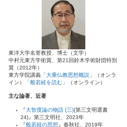
東洋大学名誉教授、博士（文学）
中村元東方学術賞、第21回鈴木学術財団特別
賞（2012年）
東方学院講義
「大乗仏教思想概説」
（オンラ
イン）
「般若経を読む」
（オンライン）
主な論著、近著
『
大智度論の物語 (三)
(第三文明選書
24)』第三文明社、2023年
『
般若経の思想
』春秋社、2019年