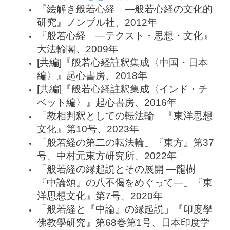
『絵解き般若心経 ―般若心経の文化的
研究』ノンブル社、2012年
『般若心経 ―テクスト・思想・文化』
大法輪閣、2009年
[共編]『般若心経註釈集成〈中国・日本
編〉』起心書房、2018年
[共編]『般若心経註釈集成〈インド・チ
ベット編〉』起心書房、2016年
「教相判釈としての転法輪」『東洋思想
文化』第10号、2023年
「般若経の第二の転法輪」『東方』第37
号、中村元東方研究所、2022年
「般若経の縁起説とその展開 ―龍樹
『中論頌』の八不偈をめぐって―」『東
洋思想文化』第7号、2020年
「般若経と『中論』の縁起説」『印度學
佛教學研究』第68巻第1号、日本印度学