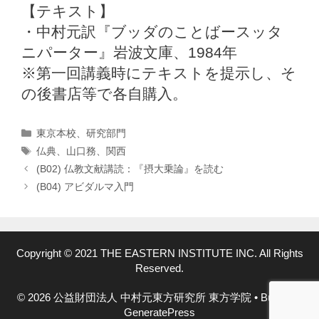
【テキスト】
・中村元訳『ブッダのことばースッタ
ニパーター』岩波文庫、1984年
※第一回講義時にテキストを提示し、そ
の後書店等で各自購入。
カ
東京本校
、
研究部門
テ
タ
仏典
、
山口務
、
関西
ゴ
グ
(B02) 仏教文献講読：『摂大乗論』を読む
リ
(B04) アビダルマ入門
ー
Copyright © 2021 THE EASTERN INSTITUTE INC. All Rights
Reserved.
© 2026 公益財団法人 中村元東方研究所 東方学院
• Built with
GeneratePress