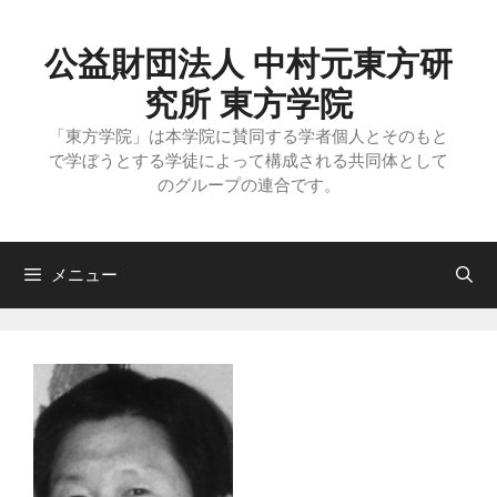
コ
ン
テ
公益財団法人 中村元東方研
ン
ツ
究所 東方学院
へ
ス
「東方学院」は本学院に賛同する学者個人とそのもと
キ
で学ぼうとする学徒によって構成される共同体として
ッ
のグループの連合です。
プ
メニュー