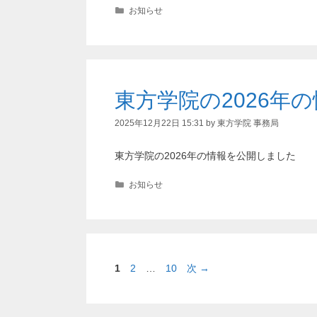
カ
お知らせ
テ
ゴ
リ
ー
東方学院の2026年
2025年12月22日 15:31
by
東方学院 事務局
東方学院の2026年の情報を公開しました
カ
お知らせ
テ
ゴ
リ
ー
ペ
ペ
ペ
1
2
…
10
次
→
ー
ー
ー
ジ
ジ
ジ