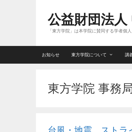
コ
ン
テ
公益財団法人
ン
ツ
へ
「東方学院」は本学院に賛同する学者個人
ス
キ
ッ
プ
お知らせ
東方学院について
講
東方学院 事務
台風・地震、ストラ