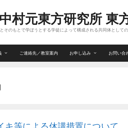
 中村元東方研究所 東
とそのもとで学ぼうとする学徒によって構成される共同体として
義
ご連絡先／教室案内
お申し込み
お問い合
局
イキ等による休講措置について