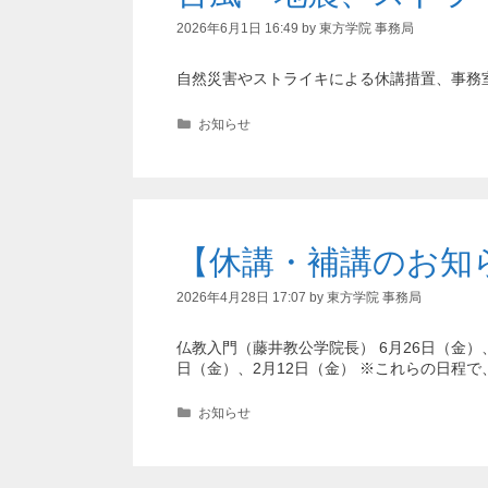
2026年6月1日 16:49
by
東方学院 事務局
自然災害やストライキによる休講措置、事務
カ
お知らせ
テ
ゴ
リ
ー
【休講・補講のお知らせ
2026年4月28日 17:07
by
東方学院 事務局
仏教入門（藤井教公学院長） 6月26日（金）、
日（金）、2月12日（金） ※これらの日程で
カ
お知らせ
テ
ゴ
リ
ー