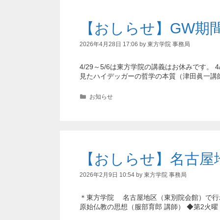
【おしらせ】GW期
2026年4月28日 17:06
by
東方学院 事務局
4/29～5/6は東方学院の講義はお休みです。 4
見たハイデッガーの哲学の本質（津田眞一講
カ
お知らせ
テ
ゴ
リ
ー
【おしらせ】名古屋地
2026年2月9日 10:54
by
東方学院 事務局
＊東方学院 名古屋地区（東別院会館）で行わ
原始仏教の思想（服部育郎 講師） ◆第2火曜 1