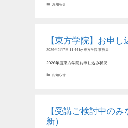
カ
お知らせ
テ
ゴ
リ
ー
【東方学院】お申し
2026年2月7日 11:44
by
東方学院 事務局
2026年度東方学院お申し込み状況
カ
お知らせ
テ
ゴ
リ
ー
【受講ご検討中のみな
新）