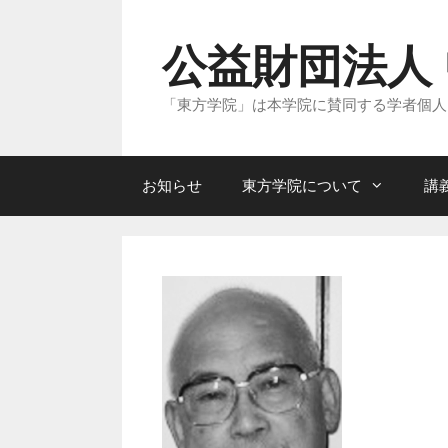
コ
ン
テ
公益財団法人
ン
ツ
へ
「東方学院」は本学院に賛同する学者個人
ス
キ
ッ
プ
お知らせ
東方学院について
講