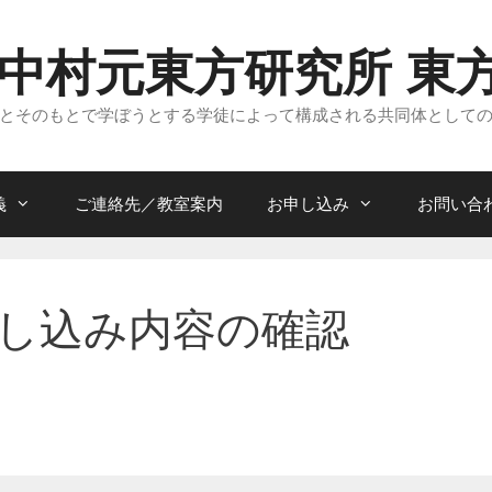
 中村元東方研究所 東
とそのもとで学ぼうとする学徒によって構成される共同体として
義
ご連絡先／教室案内
お申し込み
お問い合
し込み内容の確認