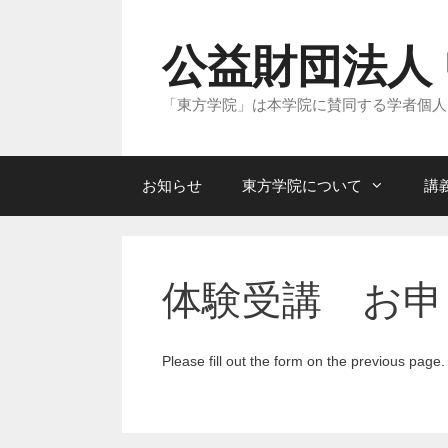
コ
ン
テ
公益財団法人
ン
ツ
へ
「東方学院」は本学院に賛同する学者個人
ス
キ
ッ
プ
お知らせ
東方学院について
講
体験受講 お申
Please fill out the form on the previous page.