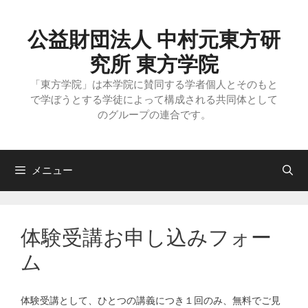
コ
ン
テ
公益財団法人 中村元東方研
ン
ツ
究所 東方学院
へ
ス
「東方学院」は本学院に賛同する学者個人とそのもと
キ
で学ぼうとする学徒によって構成される共同体として
ッ
のグループの連合です。
プ
メニュー
体験受講お申し込みフォー
ム
体験受講として、ひとつの講義につき１回のみ、無料でご見