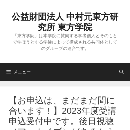
コ
ン
テ
公益財団法人 中村元東方研
ン
ツ
究所 東方学院
へ
ス
「東方学院」は本学院に賛同する学者個人とそのもと
キ
で学ぼうとする学徒によって構成される共同体として
ッ
のグループの連合です。
プ
メニュー
【お申込は、まだまだ間に
合います！】2023年度受講
申込受付中です。後日視聴