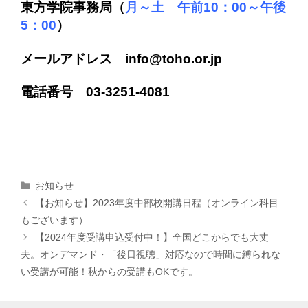
東方学院事務局（
月～土 午前10：00～午後
5：00
）
メールアドレス info@toho.or.jp
電話番号 03-3251-4081
カ
お知らせ
テ
【お知らせ】2023年度中部校開講日程（オンライン科目
ゴ
もございます）
リ
【2024年度受講申込受付中！】全国どこからでも大丈
ー
夫。オンデマンド・「後日視聴」対応なので時間に縛られな
い受講が可能！秋からの受講もOKです。