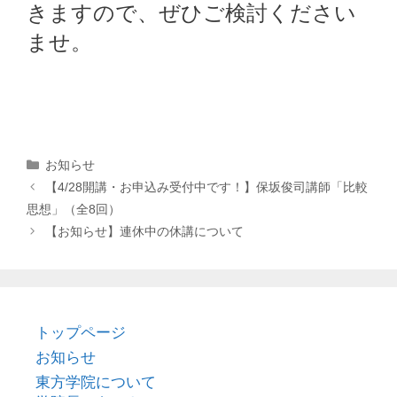
きますので、ぜひご検討ください
ませ。
カ
お知らせ
テ
【4/28開講・お申込み受付中です！】保坂俊司講師「比較
ゴ
思想」（全8回）
リ
【お知らせ】連休中の休講について
ー
トップページ
お知らせ
東方学院について