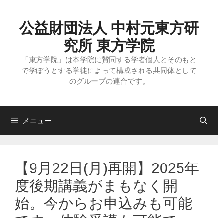
コ
ン
テ
公益財団法人 中村元東方研
ン
ツ
究所 東方学院
へ
ス
「東方学院」は本学院に賛同する学者個人とそのもと
キ
で学ぼうとする学徒によって構成される共同体として
ッ
のグループの連合です。
プ
メニュー
【9月22日(月)再開】2025年
度後期講義がまもなく開
始。今からお申込みも可能