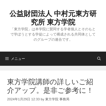
コ
ン
テ
公益財団法人 中村元東方研
ン
ツ
究所 東方学院
へ
ス
「東方学院」は本学院に賛同する学者個人とそのもと
キ
で学ぼうとする学徒によって構成される共同体として
ッ
のグループの連合です。
プ
メニュー
東方学院講師の詳しいご紹
介アップ。是非ご参考に！
2024年1月29日 12:33
by
東方学院 事務局