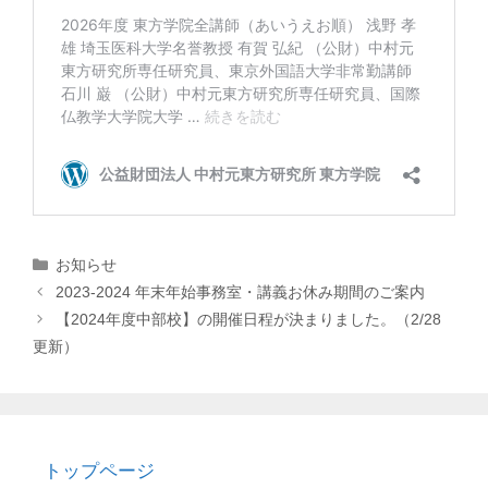
カ
お知らせ
テ
2023‐2024 年末年始事務室・講義お休み期間のご案内
ゴ
【2024年度中部校】の開催日程が決まりました。（2/28
リ
更新）
ー
トップページ