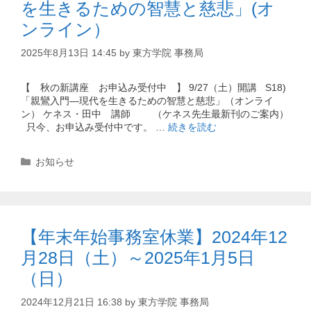
を生きるための智慧と慈悲」(オ
ンライン）
2025年8月13日 14:45
by
東方学院 事務局
【 秋の新講座 お申込み受付中 】 9/27（土）開講 S18)
「親鸞入門―現代を生きるための智慧と慈悲」（オンライ
ン） ケネス・田中 講師 （ケネス先生最新刊のご案内）
只今、お申込み受付中です。 …
続きを読む
カ
お知らせ
テ
ゴ
リ
ー
【年末年始事務室休業】2024年12
月28日（土）～2025年1月5日
（日）
2024年12月21日 16:38
by
東方学院 事務局