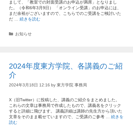
まして、「教室での対面受講のお申込が満席」となりまし
た。（令和6年3月9日） 「オンライン受講」のお申込には、
まだ余裕がございますので、こちらでのご受講をご検討いた
だ …
続きを読む
カ
お知らせ
テ
ゴ
リ
ー
2024年度東方学院、各講義のご紹
介
2024年3月18日 12:16
by
東方学院 事務局
X（旧Twitter）に投稿した、講義のご紹介をまとめました。
これらの文章は事務局で作成したもので、講義名をクリック
すると詳細に飛びます。 講義詳細は講師の先生方から頂いた
文章をそのまま載せていますので、ご受講のご参考 …
続きを
読む