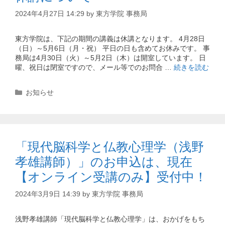
2024年4月27日 14:29
by
東方学院 事務局
東方学院は、下記の期間の講義は休講となります。 4月28日
（日）～5月6日（月・祝） 平日の日も含めてお休みです。 事
務局は4月30日（火）～5月2日（木）は開室しています。 日
曜、祝日は閉室ですので、メール等でのお問合 …
続きを読む
カ
お知らせ
テ
ゴ
リ
ー
「現代脳科学と仏教心理学（浅野
孝雄講師）」のお申込は、現在
【オンライン受講のみ】受付中！
2024年3月9日 14:39
by
東方学院 事務局
浅野孝雄講師「現代脳科学と仏教心理学」は、おかげをもち