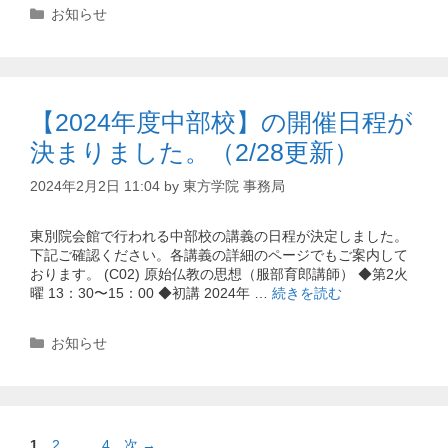
カ
お知らせ
テ
ゴ
リ
ー
【2024年度中部校】の開催日程が
決まりました。（2/28更新）
2024年2月2日 11:04
by
東方学院 事務局
東別院会館で行われる中部校の講義の日程が決定しました。
下記ご確認ください。各講義の詳細のページでもご案内して
おります。 (C02) 原始仏教の思想（服部育郎講師） ◆第2火
曜 13：30〜15：00 ◆初講 2024年 …
続きを読む
カ
お知らせ
テ
ゴ
リ
ー
ペ
ペ
ペ
1
2
…
4
次
→