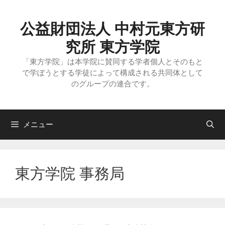
コ
ン
テ
公益財団法人 中村元東方研
ン
ツ
究所 東方学院
へ
ス
「東方学院」は本学院に賛同する学者個人とそのもと
キ
で学ぼうとする学徒によって構成される共同体として
ッ
のグループの連合です。
プ
メニュー
東方学院 事務局