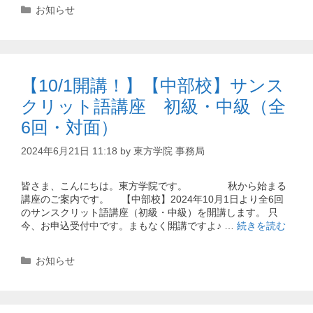
カ
お知らせ
テ
ゴ
リ
ー
【10/1開講！】【中部校】サンス
クリット語講座 初級・中級（全
6回・対面）
2024年6月21日 11:18
by
東方学院 事務局
皆さま、こんにちは。東方学院です。 秋から始まる
講座のご案内です。 【中部校】2024年10月1日より全6回
のサンスクリット語講座（初級・中級）を開講します。 只
今、お申込受付中です。まもなく開講ですよ♪ …
続きを読む
カ
お知らせ
テ
ゴ
リ