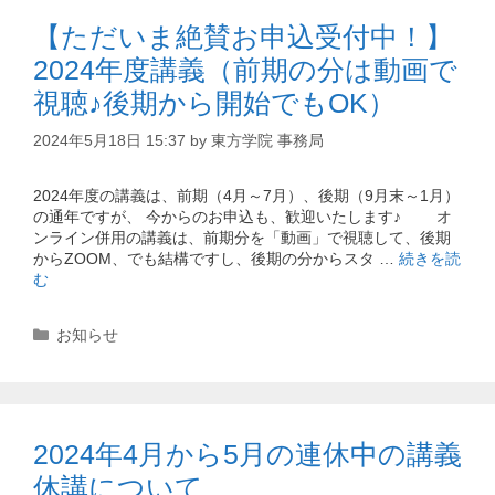
ー
【ただいま絶賛お申込受付中！】
2024年度講義（前期の分は動画で
視聴♪後期から開始でもOK）
2024年5月18日 15:37
by
東方学院 事務局
2024年度の講義は、前期（4月～7月）、後期（9月末～1月）
の通年ですが、 今からのお申込も、歓迎いたします♪ オ
ンライン併用の講義は、前期分を「動画」で視聴して、後期
からZOOM、でも結構ですし、後期の分からスタ …
続きを読
む
カ
お知らせ
テ
ゴ
リ
ー
2024年4月から5月の連休中の講義
休講について