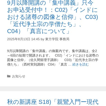
9月以降開講の「集中講義」只今
お申込受付中！：C02)「インドに
おける諸尊の図像と信仰」、C03)
「近代浄土宗の学僧たち」、
C04）「真言について」
2025年8月13日 14:45
by
東方学院 事務局
9月以降開講の「集中講義」の御案内です。集中講義は、全2
～6回の短期で開講されます。 C02)「インドにおける諸尊の
図像と信仰」（佐久間留理子講師） C03)「近代浄土宗の学
僧たち」（西村実則講師） C04）「真言 …
続きを読む
カ
お知らせ
テ
ゴ
リ
ー
秋の新講座 S18)「親鸞入門ー現代