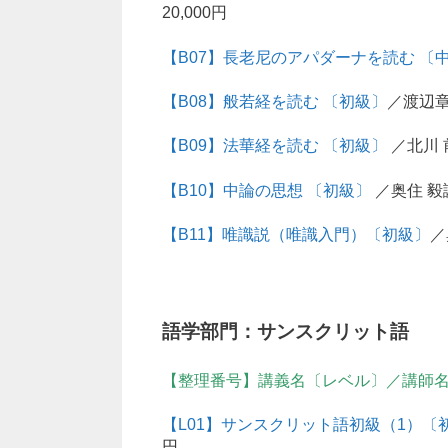
20,000円
【B07】長老尼のアパダーナを読む 〔
【B08】般若経を読む 〔初級〕
／渡辺章
【B09】法華経を読む 〔初級〕
／北川 
【B10】中論の思想 〔初級〕
／奥住 毅講
【B11】唯識説（唯識入門）〔初級〕
／
語学部門：サンスクリット語
【整理番号】講義名〔レベル〕／講師名
【L01】サンスクリット語初級（1）〔
円