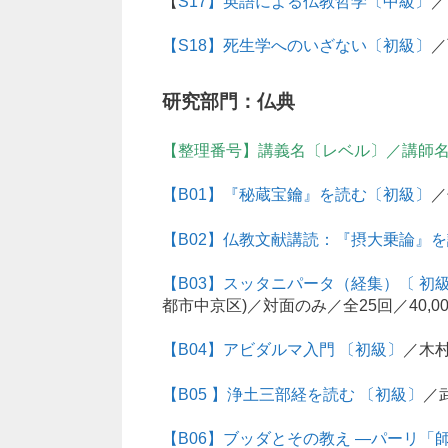
【
S17】英語による仏教哲学〔中級〕
／
【S18】死生学へのいざない〔初級〕
／
研究部門：仏典
【整理番号】講義名〔レベル〕／講師名
【B01】『秘蔵宝鑰』を読む〔初級〕
／
【B02】仏教文献講読：『摂大乗論』
【B03】スッタニパータ（経集）〔 初
都市中京区)／対面のみ／全25回／40,0
【B04】アビダルマ入門 〔初級〕
／木村
【B05 】浄土三部経を読む 〔初級〕
／
【B06】ブッダとその教え ―パーリ「