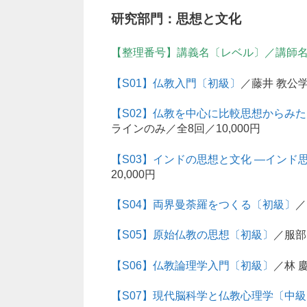
研究部門：思想と文化
【整理番号】講義名〔レベル〕／講師名
【S01】仏教入門〔初級〕
／藤井 教公学
【S02】仏教を中心に比較思想からみ
ラインのみ／全8回／10,000円
【S03】インドの思想と文化 ―イン
20,000円
【S04】両界曼荼羅をつくる〔初級〕
／
【S05】原始仏教の思想〔初級〕
／服部
【S06】仏教論理学入門〔初級〕
／林 慶
【S07】現代脳科学と仏教心理学〔中級