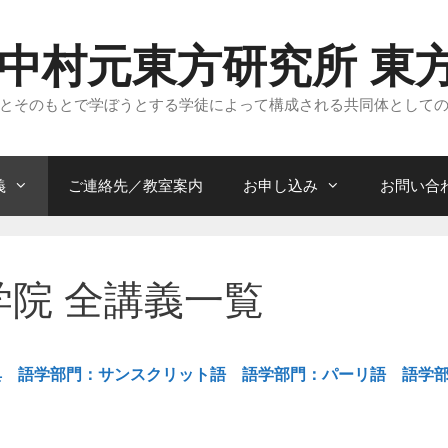
 中村元東方研究所 東
とそのもとで学ぼうとする学徒によって構成される共同体として
義
ご連絡先／教室案内
お申し込み
お問い合
方学院 全講義一覧
典
語学部門：サンスクリット語
語学部門：パーリ語
語学