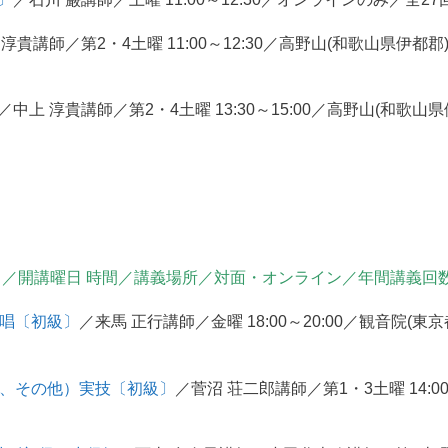
 淳貴講師／第2・4土曜 11:00～12:30／高野山(和歌山県伊
／中上 淳貴講師／第2・4土曜 13:30～15:00／高野山(和歌
／開講曜日 時間／講義場所／対面・オンライン／年間講義回
提唱〔初級〕
／来馬 正行講師／金曜 18:00～20:00／観音院(
画、その他）実技〔初級〕
／菅沼 荘二郎講師／第1・3土曜 14:0