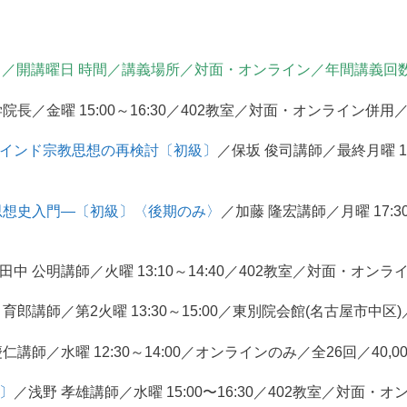
／開講曜日 時間／講義場所／対面・オンライン／年間講義回
院長／金曜 15:00～16:30／402教室／対面・オンライン併用／全
たインド宗教思想の再検討〔初級〕
／保坂 俊司講師／最終月曜 17:
ド思想史入門―〔初級〕〈後期のみ〉
／加藤 隆宏講師／月曜 17:3
田中 公明講師／火曜 13:10～14:40／402教室／対面・オンライ
 育郎講師／第2火曜 13:30～15:00／東別院会館(名古屋市中区)
仁講師／水曜 12:30～14:00／オンラインのみ／全26回／40,0
〕
／浅野 孝雄講師／水曜 15:00〜16:30／402教室／対面・オ