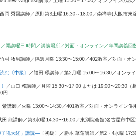
Mathew Varghese講師／土曜 15:30～17:00／オンラインのみ
西岡 秀爾講師／原則第3土曜 16:30～18:00／崇禅寺(大阪市東
／開講曜日 時間／講義場所／対面・オンライン／年間講義回
竹村 牧男講師／隔週月曜 13:30〜15:00／402教室／対面・オ
を読む〔中級〕
／福田 琢講師／第2月曜 15:00〜16:30／オンラ
級〕
／山口 務講師／月曜 15:30〜17:00 または 19:00〜20
00円
 紫講師／火曜 13:00〜14:30／401教室／対面・オンライン併用
武田 龍講師／第3水曜 14:30〜16:00／東別院会館(名古屋市中区
師子吼大経」講読―
〔初級〕／勝本 華蓮講師／第2・4水曜 17:3