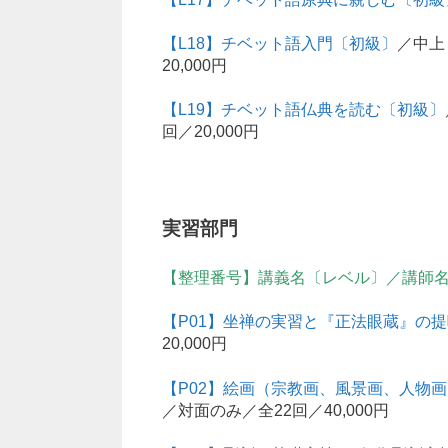
【L18】チベット語入門〔初級〕
／中上
20,000円
【L19】チベット語仏典を読む〔初級〕
回／20,000円
実習部門
【整理番号】講義名〔レベル〕／講師名
【P01】坐禅の実習と『正法眼蔵』の
20,000円
【P02】絵画（宗教画、風景画、人物
／対面のみ／全22回／40,000円