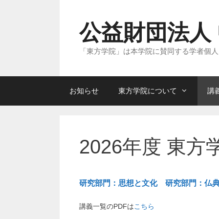
コ
ン
テ
公益財団法人
ン
ツ
へ
「東方学院」は本学院に賛同する学者個人
ス
キ
ッ
プ
お知らせ
東方学院について
講
2026年度 東
研究部門：思想と文化
研究部門：仏
講義一覧のPDFは
こちら