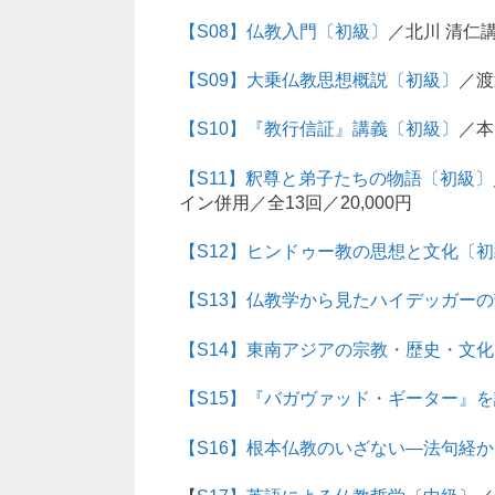
【S08】仏教入門〔初級〕
／北川 清仁講
【S09】大乗仏教思想概説〔初級〕
／渡
【S10】『教行信証』講義〔初級〕
／本
【S11】釈尊と弟子たちの物語〔初級〕
イン併用／全13回／20,000円
【S12】ヒンドゥー教の思想と文化〔
【S13】仏教学から見たハイデッガー
【S14】東南アジアの宗教・歴史・文
【S15】『バガヴァッド・ギーター』
【S16】根本仏教のいざない―法句経