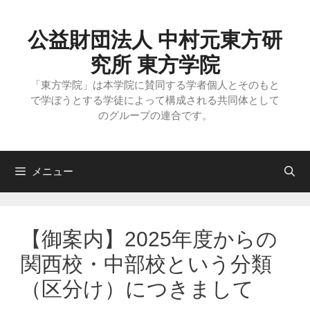
コ
ン
テ
公益財団法人 中村元東方研
ン
ツ
究所 東方学院
へ
ス
「東方学院」は本学院に賛同する学者個人とそのもと
キ
で学ぼうとする学徒によって構成される共同体として
ッ
のグループの連合です。
プ
メニュー
【御案内】2025年度からの
関西校・中部校という分類
（区分け）につきまして