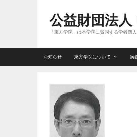
コ
ン
テ
公益財団法人
ン
ツ
へ
「東方学院」は本学院に賛同する学者個人
ス
キ
ッ
プ
お知らせ
東方学院について
講