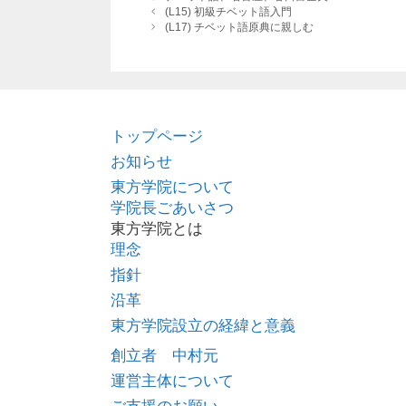
ゴ
グ
(L15) 初級チベット語入門
リ
(L17) チベット語原典に親しむ
ー
トップページ
お知らせ
東方学院について
学院長ごあいさつ
東方学院とは
理念
指針
沿革
東方学院設立の経緯と意義
創立者 中村元
運営主体について