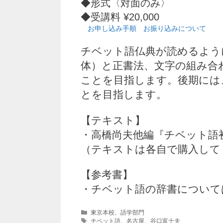
◆形式〈対面のみ〉
◆受講料 ¥20,000
お申し込み手順
お振り込みについて
チベット語仏典が読めるよう
体）と正書法、文字の組み合
ことを目指します。後期には
とを目指します。
【テキスト】
・高橋尚夫他編『チベット語
（テキストは各自で購入して
【参考書】
・チベット語の辞書について
カ
東京本校
、
語学部門
テ
タ
チベット語
、
名古屋
、
谷口富士夫