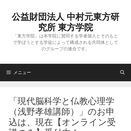
コ
ン
テ
公益財団法人 中村元東方研
ン
ツ
究所 東方学院
へ
ス
「東方学院」は本学院に賛同する学者個人とそのもと
キ
で学ぼうとする学徒によって構成される共同体として
ッ
のグループの連合です。
プ
メニュー
「現代脳科学と仏教心理学
（浅野孝雄講師）」のお申
込は、現在【オンライン受