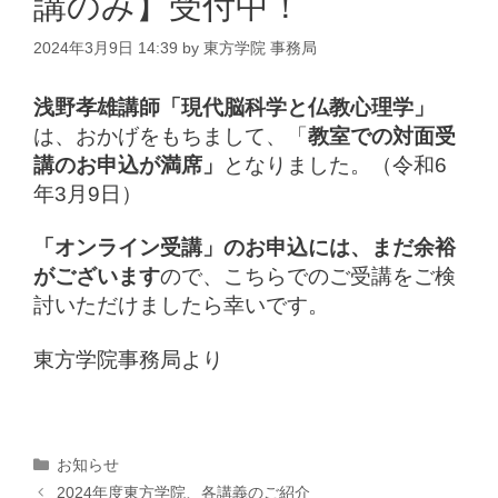
講のみ】受付中！
2024年3月9日 14:39
by
東方学院 事務局
浅野孝雄講師「現代脳科学と仏教心理学」
は、おかげをもちまして、「
教室での対面受
講のお申込が満席」
となりました。（令和6
年3月9日）
「
オンライン受講」のお申込には、まだ余裕
がございます
ので、こちらでのご受講をご検
討いただけましたら幸いです。
東方学院事務局より
カ
お知らせ
テ
2024年度東方学院、各講義のご紹介