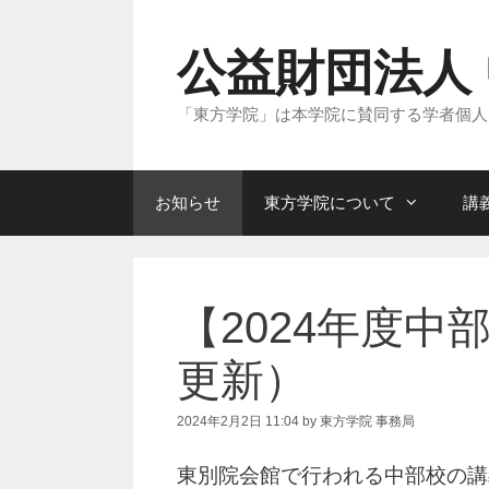
コ
ン
テ
公益財団法人
ン
ツ
へ
「東方学院」は本学院に賛同する学者個人
ス
キ
ッ
プ
お知らせ
東方学院について
講
【2024年度中
更新）
2024年2月2日 11:04
by
東方学院 事務局
東別院会館で行われる中部校の講