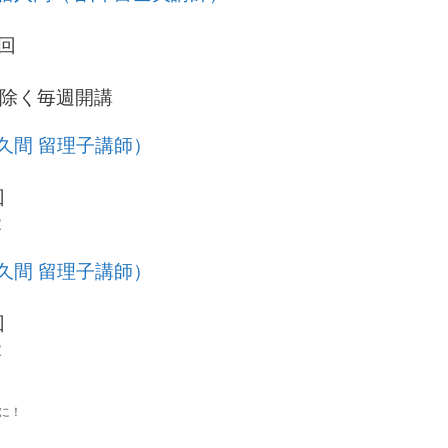
7回
を除く毎週開講
佐久間 留理子講師）
回
2
佐久間 留理子講師）
回
2
に！