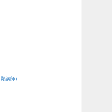
谷顕講師）