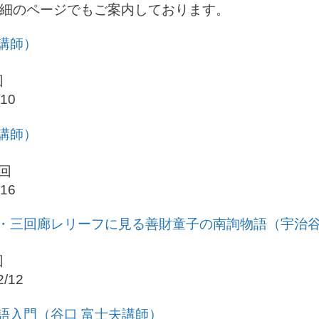
細のページでもご案内しております。
郎講師）
回
/10
龍講師）
6回
/16
第二・三回廊レリーフに見る善財童子の南詢物語（宇治
回
2/12
ト語入門（谷口 富士夫講師）