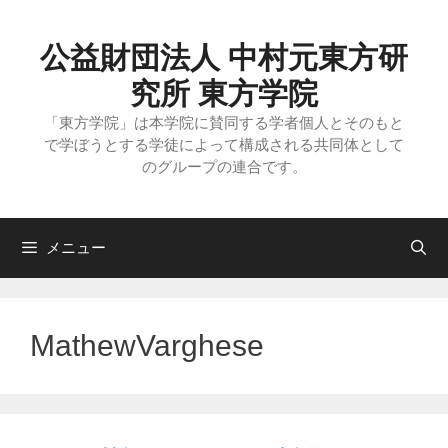
コ
ン
テ
公益財団法人 中村元東方研
ン
ツ
究所 東方学院
へ
ス
「東方学院」は本学院に賛同する学者個人とそのもと
キ
で学ぼうとする学徒によって構成される共同体として
ッ
のグループの連合です。
プ
メニュー
MathewVarghese