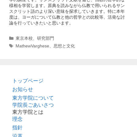
様相を学習します。原典を読みながら仏教で用いられるサン
スクリット語のより深い意味を探求していきます。特に本年
度は、ヨーガについて仏教と他の哲学との比較等、活発な討
論を行っていきたいと思います。
カ
東京本校
、
研究部門
テ
タ
MathewVarghese
、
思想と文化
ゴ
グ
リ
ー
トップページ
お知らせ
東方学院について
学院長ごあいさつ
東方学院とは
理念
指針
沿革