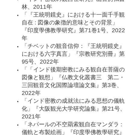
林、2011年
「『王統明鏡史』における十一面千手観
自在 : 図像の象徴的意味とその背景」
『印度學佛教學研究』第71巻1号、2022
年
「チベットの観音信仰：『王統明鏡史』
における六字真言」『宗教研究別冊』第
95号、2022年
「「インド後期密教にみる観自在菩薩の
図像と観想」『仏教文化叢書三 第二・
三回観音文化国際論壇論文集』第3巻、
2022年
「インド密教の成就法にみる思想の儀軌
化」『大阪観光大学研究論集』第21号、
2021年
「ネパールの不空羂索観自在マンダラ :
儀軌と布製絵画」『印度學佛教學研究』