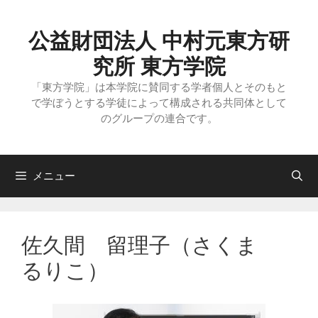
コ
ン
テ
公益財団法人 中村元東方研
ン
ツ
究所 東方学院
へ
ス
「東方学院」は本学院に賛同する学者個人とそのもと
キ
で学ぼうとする学徒によって構成される共同体として
ッ
のグループの連合です。
プ
メニュー
佐久間 留理子（さくま
るりこ）