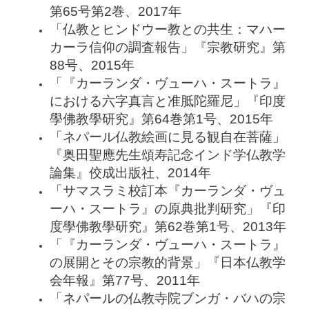
第65号第2巻、2017年
「仏教とヒンドウー教との共生：マハー
カーラ信仰の調査報告」『宗教研究』第
88号、2015年
「『カーランダ・ヴューハ・スートラ』
における六字真言と准胝陀羅尼」『印度
學佛教學研究』第64巻第1号、2015年
「ネパール仏教絵画に見る観自在菩薩」
『奥田聖應先生頌寿記念インド学仏教学
論集』佼成出版社、2014年
「サマスラミ校訂本『カーランダ・ヴュ
ーハ・スートラ』の原典批判研究」『印
度學佛教學研究』第62巻第1号、2013年
「『カーランダ・ヴューハ・スートラ』
の展開とその宗教的背景」『日本仏教学
会年報』第77号、2011年
「ネパールの仏教寺院ブンガ・バハの宗