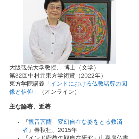
大阪観光大学教授、 博士（文学）
第32回中村元東方学術賞（2022年）
東方学院講義「
インドにおける仏教諸尊の図
像と信仰
」（オンライン）
主な論著、近著
『
観音菩薩 変幻自在な姿をとる救済
者
』春秋社、2015年
『インド密教の観自在研究』山喜房仏書