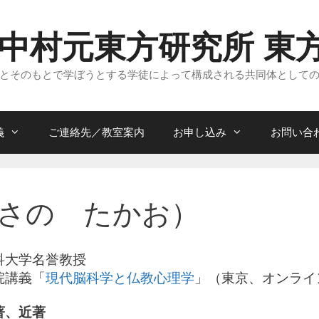
 中村元東方研究所 東
とそのもとで学ぼうとする学徒によって構成される共同体として
義
ご連絡先／教室案内
お申し込み
お問い合
さの たかお）
科大学名誉教授
院講義「
現代脳科学と仏教心理学
」（東京、オンライ
著、近著