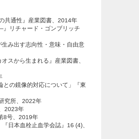
共通性』産業図書、2014年
界―』リチャード・ゴンブリッチ
が生み出す志向性・意味・自由意
カオスから生まれる』産業図書、
年
論との鏡像的対応について」『東
究所、2022年
2023年
号、2019年
日本血栓止血学会誌』16 (4)、