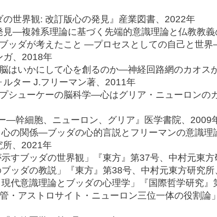
の世界観: 改訂版心の発見』産業図書、2022年
発見―複雑系理論に基づく先端的意識理論と仏教教義の
]『ブッダが考えたこと ―プロセスとしての自己と世
ガ、2018年
]『脳はいかにして心を創るのか―神経回路網のカオス
ルター J.フリーマン著、2011年
]『プシューケーの脳科学―心はグリア・ニューロンの
ジー―幹細胞、ニューロン、グリア』医学書院、2009
と心の関係―ブッダの心的言説とフリーマンの意識理
所、2021年
示すブッダの世界観」『東方』第37号、中村元東方研
ブッダの教説」『東方』第38号、中村元東方研究所、
現代意識理論とブッダの心理学」『国際哲学研究』第8
血管・アストロサイト・ニューロン三位一体の役割論」『