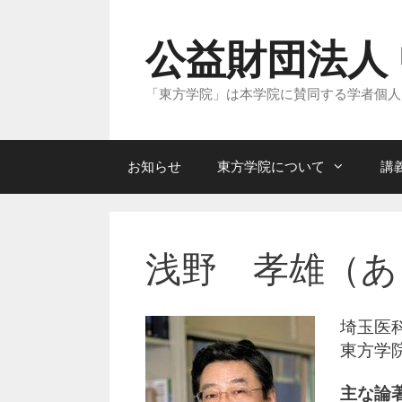
コ
ン
テ
公益財団法人
ン
ツ
へ
「東方学院」は本学院に賛同する学者個人
ス
キ
ッ
プ
お知らせ
東方学院について
講
浅野 孝雄（あ
埼玉医
東方学
主な論