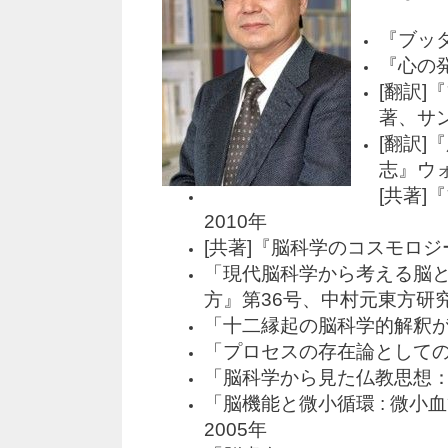
『ブッダ
『心の
[翻訳
著、サン
[翻訳
志』ウォ
[共著
2010年
[共著]『脳科学のコスモロ
「現代脳科学から考える脳
方』第36号、中村元東方研究
「十二縁起の脳科学的解釈が
「プロセスの存在論としての
「脳科学から見た仏教思想：
「脳機能と微小循環 : 微小
2005年