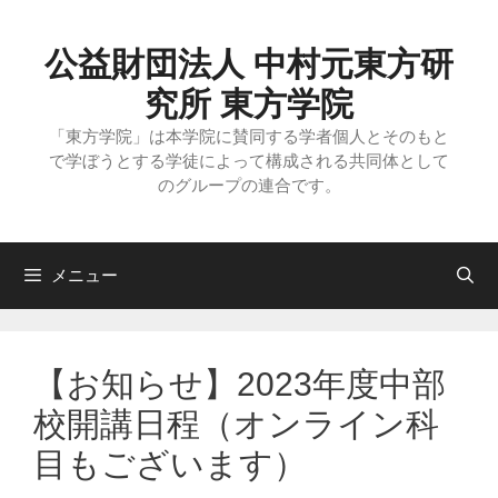
コ
ン
テ
公益財団法人 中村元東方研
ン
ツ
究所 東方学院
へ
ス
「東方学院」は本学院に賛同する学者個人とそのもと
キ
で学ぼうとする学徒によって構成される共同体として
ッ
のグループの連合です。
プ
メニュー
【お知らせ】2023年度中部
校開講日程（オンライン科
目もございます）