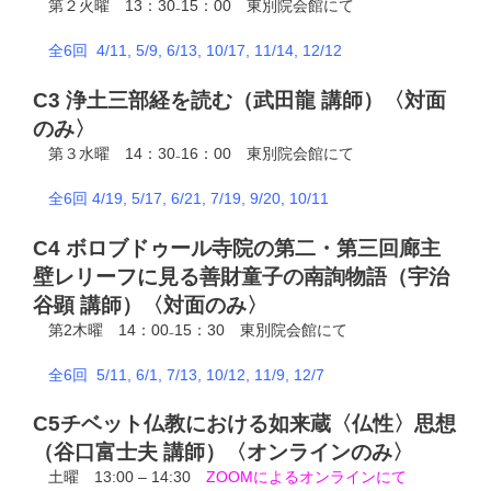
第２火曜 13：30₋15：00 東別院会館にて
全6回 4/11, 5/9, 6/13, 10/17, 11/14,
12/12
C3 浄土三部経を読む（武田龍 講師）〈対面
のみ〉
第３水曜 14：30₋16：00 東別院会館にて
全6回 4/19, 5/17, 6/21, 7/19, 9/20, 10/11
C4 ボロブドゥール寺院の第二・第三回廊主
壁レリーフに見る
善財童子の南詢物語
（宇治
谷顕 講師）〈対面のみ〉
第2木曜 14：00₋15：30 東別院会館にて
全6回 5/11, 6/1, 7/13, 10/12, 11/9, 12/7
C5チベット仏教における如来蔵〈仏性〉思想
（谷口富士夫 講師）
〈オンラインのみ〉
土曜 13:00 – 14:30
ZOOMによるオンラインにて