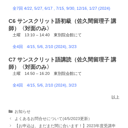
全7回 4/22, 5/27
, 6/17 , 7/15, 9/30, 12/16
, 1/27 (2024)
C6 サンスクリット語初級（佐久間留理子 講
師）〈対面のみ〉
土曜 13:10 – 14:40 東別院会館にて
全4回 4/15, 5/6, 2/1
0 (2024),
3/23
C7 サンスクリット語講読（佐久間留理子 講
師）〈対面のみ〉
土曜 14:50 – 16:20 東別院会館にて
全4回 4/15, 5/6, 2/10 (2024), 3/23
以上
カ
お知らせ
テ
よくあるお問合せについて(4/5/2023更新）
ゴ
【お申込は、まだまだ間に合います！】2023年度受講申